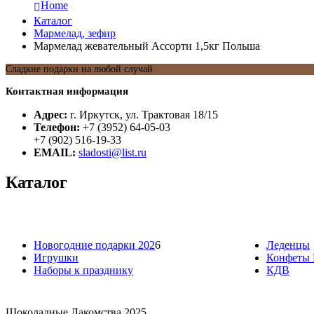
Home
Каталог
Мармелад, зефир
Мармелад жевательный Ассорти 1,5кг Польша
Сладкие подарки на любой случай
Контактная информация
Адрес:
г. Иркутск, ул. Трактовая 18/15
Телефон:
+7 (3952) 64-05-03
+7 (902) 516-19-33
EMAIL:
sladosti@list.ru
Каталог
Новогодние подарки 202
6
Леденцы
Игрушки
Конфеты 
Наборы к празднику
КДВ
Шоколадные Лакомства 2025