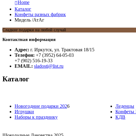
Home
Каталог
Конфеты разных фабрик
Мидель /АтАг
Сладкие подарки на любой случай
Контактная информация
Адрес:
г. Иркутск, ул. Трактовая 18/15
Телефон:
+7 (3952) 64-05-03
+7 (902) 516-19-33
EMAIL:
sladosti@list.ru
Каталог
Новогодние подарки 202
6
Леденцы
Игрушки
Конфеты 
Наборы к празднику
КДВ
Шоколадные Лакомства 2025